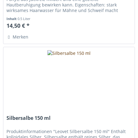
Hautberuhigung bewirken kann. Eigenschaften: stark
wirksames Haarwasser für Mähne und Schweif macht
schuppenfrei durch enthaltenes...
Inhalt
0.5 Liter
14,50 € *
Merken
Silbersalbe 150 ml
Produktinformationen "Leovet Silbersalbe 150 ml" Enthält
kolloidales Silber. Silbersalbe enthält reines Silber, das