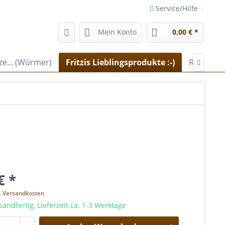
Service/Hilfe
Mein Konto
0,00 € *
ze... (Würmer)
Fritzis Lieblingsprodukte :-)
Robert F

€ *
l. Versandkosten
sandfertig, Lieferzeit ca. 1-3 Werktage