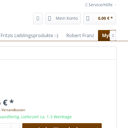
Service/Hilfe
Mein Konto
0,00 € *
Fritzis Lieblingsprodukte :-)
Robert Franz
Myler Bits

 € *
l. Versandkosten
sandfertig, Lieferzeit ca. 1-3 Werktage