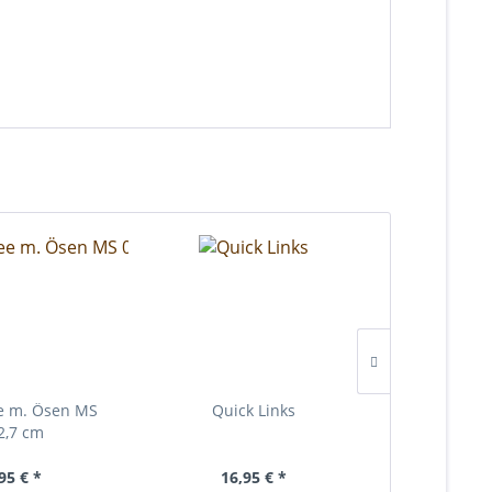
e m. Ösen MS
Quick Links
Klaiber´s 
2,7 cm
95 € *
16,95 € *
ab 1