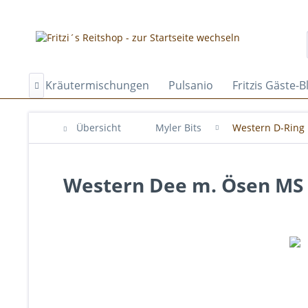
Klaibers Kräutermischungen
Pulsanio
Fritzis Gäste-B

Übersicht
Myler Bits
Western D-Ring
Western Dee m. Ösen MS 0