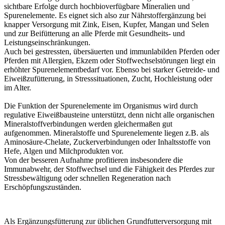
sichtbare Erfolge durch hochbioverfügbare Mineralien und
Spurenelemente. Es eignet sich also zur Nährstoffergänzung bei
knapper Versorgung mit Zink, Eisen, Kupfer, Mangan und Selen
und zur Beifütterung an alle Pferde mit Gesundheits- und
Leistungseinschränkungen.
Auch bei gestressten, übersäuerten und immunlabilden Pferden oder
Pferden mit Allergien, Ekzem oder Stoffwechselstörungen liegt ein
erhöhter Spurenelementbedarf vor. Ebenso bei starker Getreide- und
Eiweißzufütterung, in Stresssituationen, Zucht, Hochleistung oder
im Alter.
Die Funktion der Spurenelemente im Organismus wird durch
regulative Eiweißbausteine unterstützt, denn nicht alle organischen
Mineralstoffverbindungen werden gleichermaßen gut
aufgenommen. Mineralstoffe und Spurenelemente liegen z.B. als
Aminosäure-Chelate, Zuckerverbindungen oder Inhaltsstoffe von
Hefe, Algen und Milchprodukten vor.
Von der besseren Aufnahme profitieren insbesondere die
Immunabwehr, der Stoffwechsel und die Fähigkeit des Pferdes zur
Stressbewältigung oder schnellen Regeneration nach
Erschöpfungszuständen.
Als Ergänzungsfütterung zur üblichen Grundfutterversorgung mit