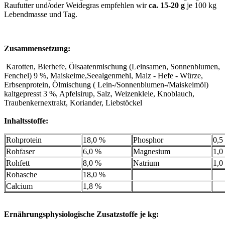
Raufutter und/oder Weidegras empfehlen wir
ca. 15-20 g
je 100 kg
Lebendmasse und Tag.
Zusammensetzung:
Karotten, Bierhefe, Ölsaatenmischung (Leinsamen, Sonnenblumen,
Fenchel) 9 %, Maiskeime,Seealgenmehl, Malz - Hefe - Würze,
Erbsenprotein, Ölmischung ( Lein-/Sonnenblumen-/Maiskeimöl)
kaltgepresst 3 %, Apfelsirup, Salz, Weizenkleie, Knoblauch,
Traubenkernextrakt, Koriander, Liebstöckel
Inhaltsstoffe:
Rohprotein
18,0 %
Phosphor
0,5
Rohfaser
6,0 %
Magnesium
1,0
Rohfett
8,0 %
Natrium
1,0
Rohasche
18,0 %
Calcium
1,8 %
Ernährungsphysiologische Zusatzstoffe je kg: