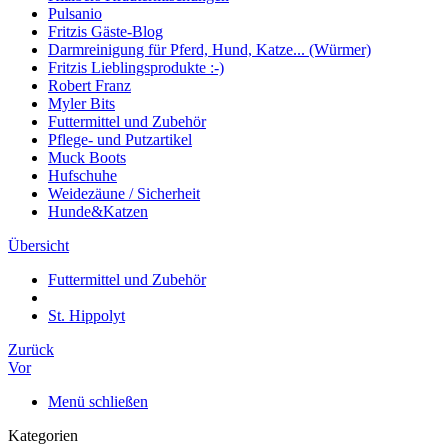
Pulsanio
Fritzis Gäste-Blog
Darmreinigung für Pferd, Hund, Katze... (Würmer)
Fritzis Lieblingsprodukte :-)
Robert Franz
Myler Bits
Futtermittel und Zubehör
Pflege- und Putzartikel
Muck Boots
Hufschuhe
Weidezäune / Sicherheit
Hunde&Katzen
Übersicht
Futtermittel und Zubehör
St. Hippolyt
Zurück
Vor
Menü schließen
Kategorien