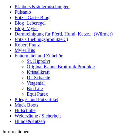
Klaibers Kräutermischungen
Pulsanio
Fritzis Gäste-Blog
Blog_Leberegel
Blog_Myler
Darmreinigung für Pferd, Hund, Katze... (Würmer)
Fritzis Lieblingsprodukte :-)
Robert Franz
Myler Bits
Futtermittel und Zubehör
St. Hippolyt
Original Kanne Brottrunk Produkte
Kristallkraft
Dr. Schaette
Vetgenial
Bio Life
Equi Parex
Pflege- und Putzartikel
Muck Boots
Hufschuhe
Weidezäune / Sicherheit
Hunde&Katzen
Informationen