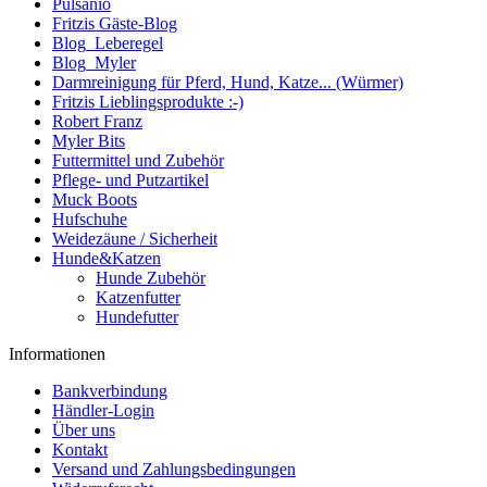
Pulsanio
Fritzis Gäste-Blog
Blog_Leberegel
Blog_Myler
Darmreinigung für Pferd, Hund, Katze... (Würmer)
Fritzis Lieblingsprodukte :-)
Robert Franz
Myler Bits
Futtermittel und Zubehör
Pflege- und Putzartikel
Muck Boots
Hufschuhe
Weidezäune / Sicherheit
Hunde&Katzen
Hunde Zubehör
Katzenfutter
Hundefutter
Informationen
Bankverbindung
Händler-Login
Über uns
Kontakt
Versand und Zahlungsbedingungen