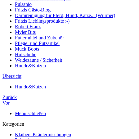
Pulsanio
Fritzis Gäste-Blog
Darmreinigung für Pferd, Hund, Katze... (Würmer)
Fritzis Lieblingsprodukte :-)
Robert Franz
Myler Bits
Futtermittel und Zubehör
Pflege- und Putzartikel
Muck Boots
Hufschuhe
Weidezäune / Sicherheit
Hunde&Katzen
Übersicht
Hunde&Katzen
Zurück
Vor
Menü schließen
Kategorien
Klaibers Kräutermischungen